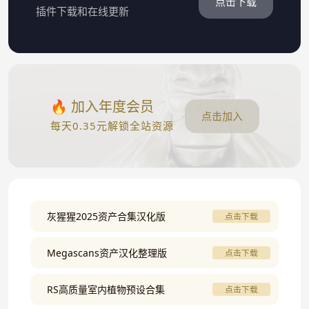
点击下载
插件下载和在线更新
🔥 加入年度会员
点击加入
每天0.35元解锁全站资源
灰猩猩2025资产合集汉化版
点击下载
Megascans资产汉化整理版
点击下载
RS高质量室内植物预设合集
点击下载