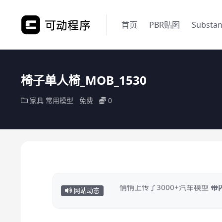
首页
PBR贴图
Substa
椅子单人椅_MOB_1530
家具
常用模型
免费
0
悄悄上传了3000+汽车模型
带
网站动态