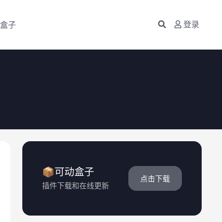
盒子
登录
📦可动盒子
点击下载
插件下载和在线更新