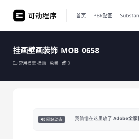
首页
PBR贴图
Substa
挂画壁画装饰_MOB_0658
常用模型
挂画
免费
0
我偷偷在这里放了
Adobe全
网站动态