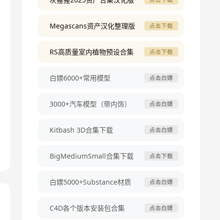
Megascans资产汉化整理版
点击下载
RS高质量室内植物预设合集
点击下载
白嫖6000+常用模型
点击白嫖
3000+汽车模型（带内饰）
点击白嫖
Kitbash 3D合集下载
点击白嫖
BigMediumSmall合集下载
点击下载
白嫖5000+Substance材质
点击白嫖
C4D各个版本安装包合集
点击白嫖