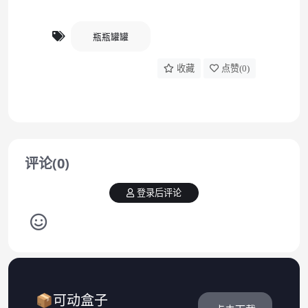
瓶瓶罐罐
收藏
点赞(
0
)
评论(0)
登录后评论
📦可动盒子