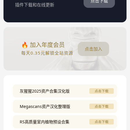
点击下载
插件下载和在线更新
🔥 加入年度会员
点击加入
每天0.35元解锁全站资源
灰猩猩2025资产合集汉化版
点击下载
Megascans资产汉化整理版
点击下载
RS高质量室内植物预设合集
点击下载