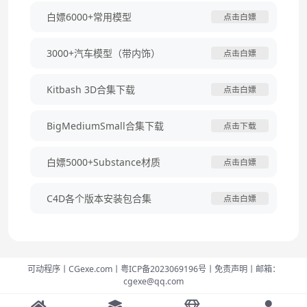
白嫖6000+常用模型
点击白嫖
3000+汽车模型（带内饰）
点击白嫖
Kitbash 3D合集下载
点击白嫖
BigMediumSmall合集下载
点击下载
白嫖5000+Substance材质
点击白嫖
C4D各个版本安装包合集
点击白嫖
可动程序丨CGexe.com
丨粤ICP备2023069196号
丨免责声明
丨邮箱：
cgexe@qq.com