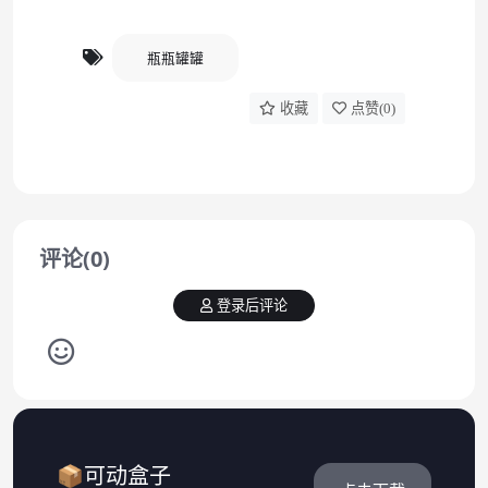
瓶瓶罐罐
收藏
点赞(
0
)
评论(0)
登录后评论
📦可动盒子