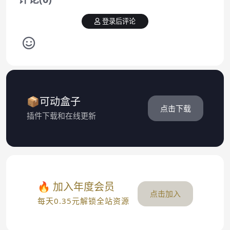
登录后评论
📦可动盒子
点击下载
插件下载和在线更新
🔥 加入年度会员
点击加入
每天0.35元解锁全站资源