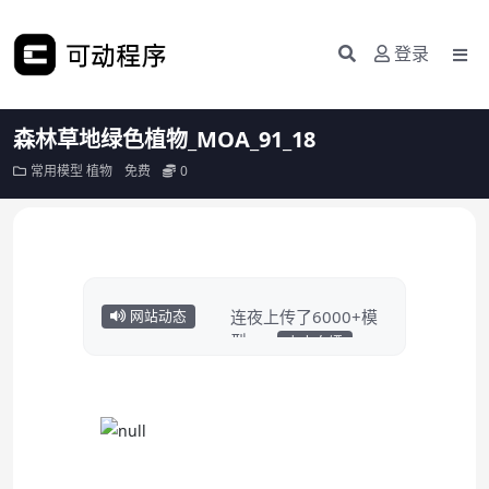
登录
森林草地绿色植物_MOA_91_18
常用模型
植物
免费
0
连夜上传了6000+模
网站动态
型……
点击白嫖