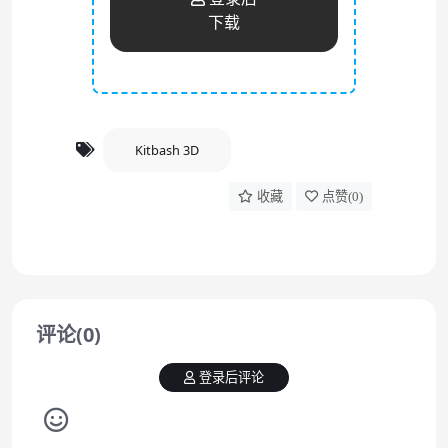
下载
Kitbash 3D
收藏
点赞(
0
)
评论(0)
登录后评论