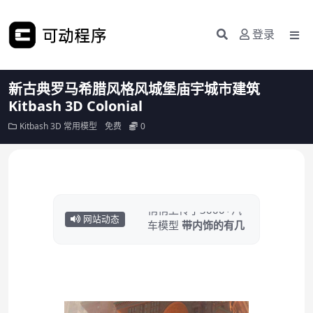
登录
新古典罗马希腊风格风城堡庙宇城市建筑
Kitbash 3D Colonial
Kitbash 3D
常用模型
免费
0
悄悄上传了3000+汽
车模型
带内饰的有几
网站动态
百个……
点击白嫖