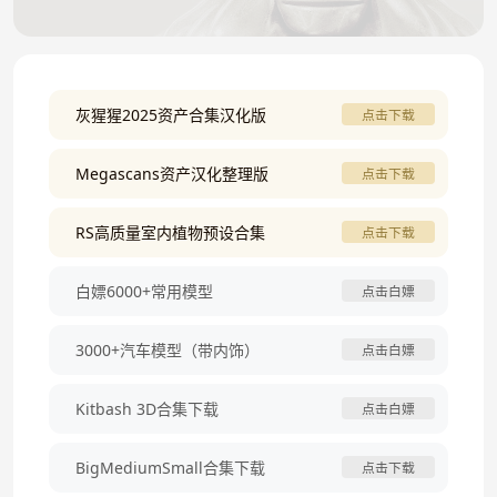
灰猩猩2025资产合集汉化版
点击下载
Megascans资产汉化整理版
点击下载
RS高质量室内植物预设合集
点击下载
白嫖6000+常用模型
点击白嫖
3000+汽车模型（带内饰）
点击白嫖
Kitbash 3D合集下载
点击白嫖
BigMediumSmall合集下载
点击下载