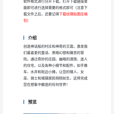
软件格式进行分开下载，打开下载链接里
面即可进行选择需要的格式即可（注意下
载文件之后，还要记得
下载纹理贴图压缩
包
）
介绍
创造神话般的村庄和神奇的王国，激发我
们最喜爱的童话、黑暗幻想和痛苦的冒
险。通过奇妙的庄园、幽暗的酒馆、迷人
的住宅，以及各种小细节和配件，如手推
车、水井和街边小摊，让您的矮人、女
巫、骑士和城镇居民栩栩如生，这将完成
您在想象中酿造的任何世界！
预览