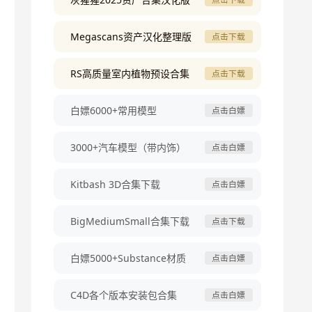
Megascans资产汉化整理版
点击下载
RS高质量室内植物预设合集
点击下载
白嫖6000+常用模型
点击白嫖
3000+汽车模型（带内饰）
点击白嫖
Kitbash 3D合集下载
点击白嫖
BigMediumSmall合集下载
点击下载
白嫖5000+Substance材质
点击白嫖
C4D各个版本安装包合集
点击白嫖