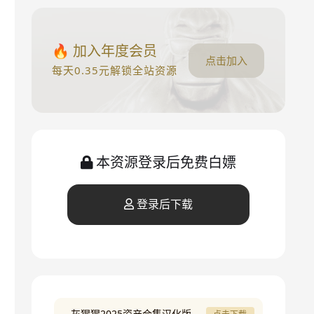
🔥 加入年度会员
点击加入
每天0.35元解锁全站资源
本资源登录后免费白嫖
登录后下载
灰猩猩2025资产合集汉化版
点击下载