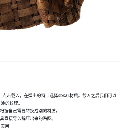
gine，点击载入，在弹出的窗口选择sbsar材质。载入之后我们可以
8k的纹理。
根据自己需要转换成别的材质。
质工具直接导入解压出来的贴图。
单实用