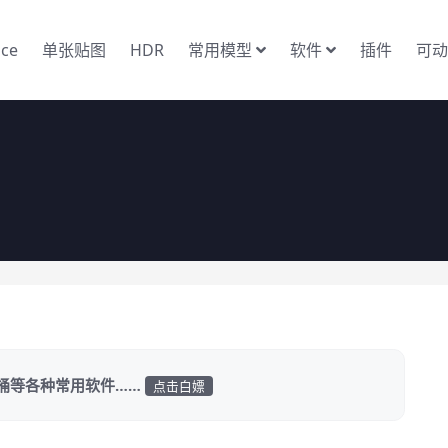
nce
单张贴图
HDR
常用模型
软件
插件
可动
家桶等各种常用软件……
点击白嫖