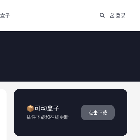
盒子
登录
📦可动盒子
点击下载
插件下载和在线更新