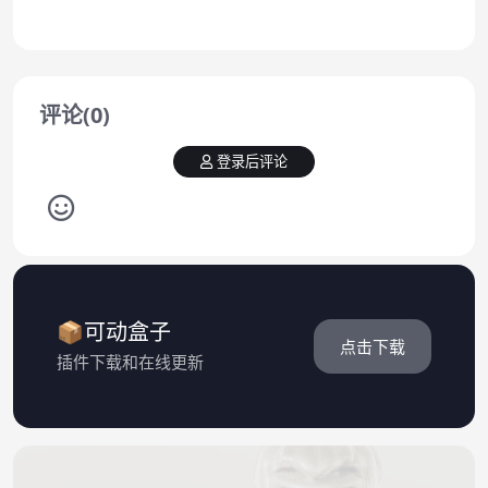
评论(0)
登录后评论
📦可动盒子
点击下载
插件下载和在线更新