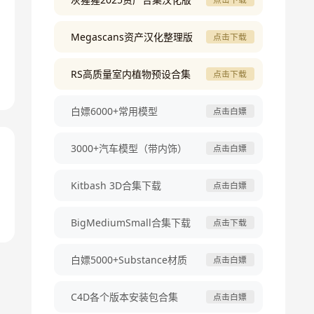
Megascans资产汉化整理版
点击下载
RS高质量室内植物预设合集
点击下载
白嫖6000+常用模型
点击白嫖
3000+汽车模型（带内饰）
点击白嫖
Kitbash 3D合集下载
点击白嫖
BigMediumSmall合集下载
点击下载
白嫖5000+Substance材质
点击白嫖
C4D各个版本安装包合集
点击白嫖