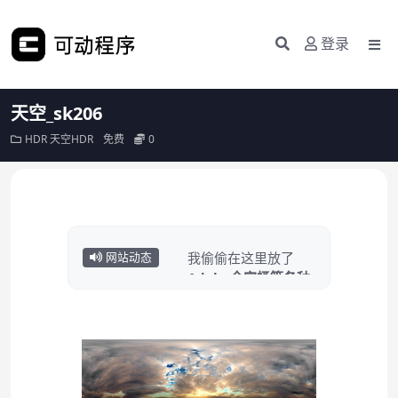
登录
天空_sk206
HDR
天空HDR
免费
0
我偷偷在这里放了
网站动态
Adobe全家桶等各种
常用软件……
点击白嫖