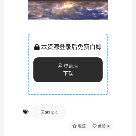
本资源登录后免费白嫖
登录后
下载
天空HDR
收藏
点赞(
0
)