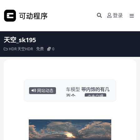
登录
天空_sk195
HDR
天空HDR
免费
0
悄悄上传了3000+汽
车模型
带内饰的有几
网站动态
百个……
点击白嫖