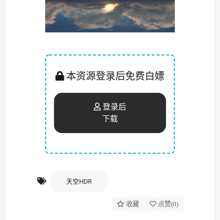
本资源登录后免费白嫖
登录后
下载
天空HDR
收藏
点赞(
0
)