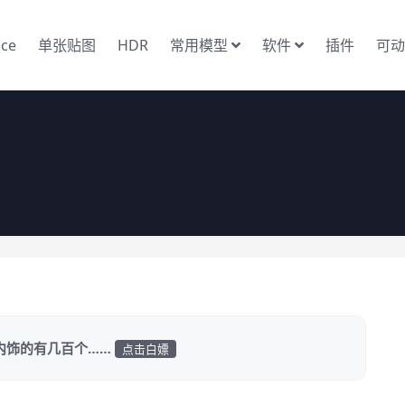
nce
单张贴图
HDR
常用模型
软件
插件
可动
内饰的有几百个……
点击白嫖