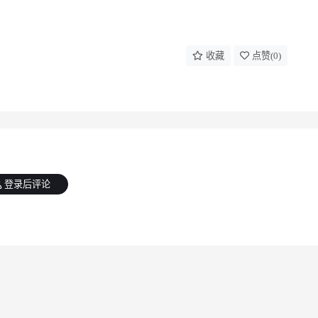
收藏
点赞(
0
)
登录后评论