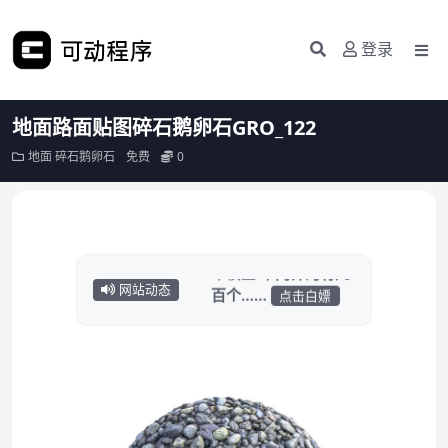
登录
地面路面贴图碎石鹅卵石GRO_122
地面
碎石鹅卵石
免费
0
悄悄上传了3000+汽
车模型
带内饰的有几
百个……
点击白嫖
网站动态