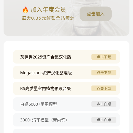
🔥 加入年度会员
点击加入
每天0.35元解锁全站资源
灰猩猩2025资产合集汉化版
点击下载
Megascans资产汉化整理版
点击下载
RS高质量室内植物预设合集
点击下载
白嫖6000+常用模型
点击白嫖
3000+汽车模型（带内饰）
点击白嫖