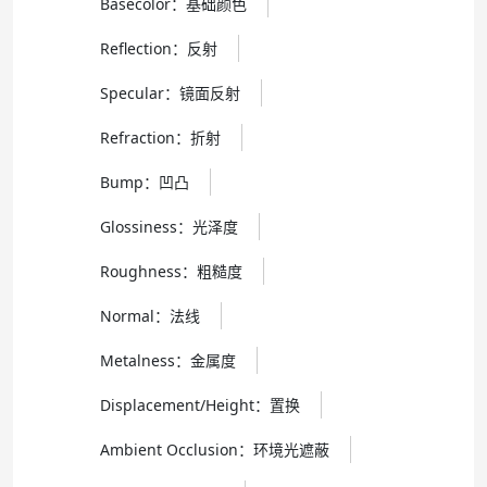
Basecolor：基础颜色
Reflection：反射
Specular：镜面反射
Refraction：折射
Bump：凹凸
Glossiness：光泽度
Roughness：粗糙度
Normal：法线
Metalness：金属度
Displacement/Height：置换
Ambient Occlusion：环境光遮蔽