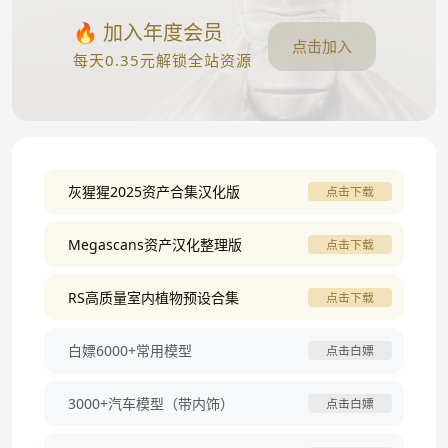
🔥 加入年度会员
点击加入
每天0.35元解锁全站资源
灰猩猩2025资产合集汉化版
点击下载
Megascans资产汉化整理版
点击下载
RS高质量室内植物预设合集
点击下载
白嫖6000+常用模型
点击白嫖
3000+汽车模型（带内饰）
点击白嫖