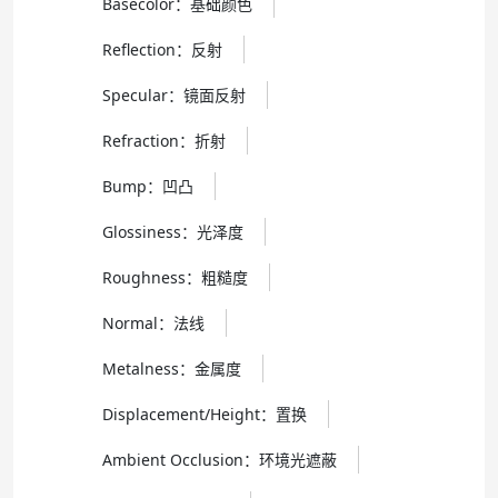
Basecolor：基础颜色
Reflection：反射
Specular：镜面反射
Refraction：折射
Bump：凹凸
Glossiness：光泽度
Roughness：粗糙度
Normal：法线
Metalness：金属度
Displacement/Height：置换
Ambient Occlusion：环境光遮蔽