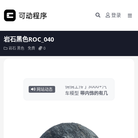
登录
岩石黑色ROC_040
岩石
黑色
免费
0
悄悄上传了3000+汽
车模型
带内饰的有几
网站动态
百个……
点击白嫖