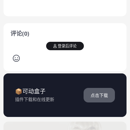
评论(0)
登录后评论
📦可动盒子
点击下载
插件下载和在线更新