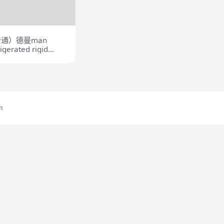
通）德曼man
igerated rigid
m